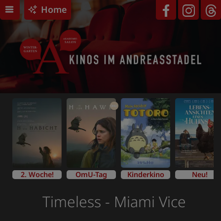
Home
OmU
2. Woche!
OmU-Tag
Kinderkino
Neu!
Timeless - Miami Vice