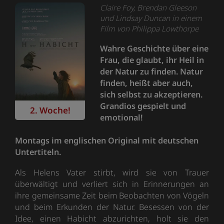
Claire Foy, Brendan Gleeson
und Lindsay Duncan in einem
Film von Philippa Lowthorpe
Wahre Geschichte über eine
Frau, die glaubt, ihr Heil in
der Natur zu finden. Natur
finden, heißt aber auch,
sich selbst zu akzeptieren.
Grandios gespielt und
2. Woche!
emotional!
Montags im englischen Original mit deutschen
Untertiteln.
Als Helens Vater stirbt, wird sie von Trauer
überwältigt und verliert sich in Erinnerungen an
ihre gemeinsame Zeit beim Beobachten von Vögeln
und beim Erkunden der Natur. Besessen von der
Idee, einen Habicht abzurichten, holt sie den