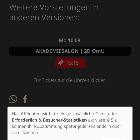
Weitere Vorstellungen in
anderen Versionen:
Mo 10.08.
AKADEMIESALON | 2D OmU
15:15
Für Tickets auf die Uhrzeit klicken.
Altersfreigabe:
Hallo! Könnten wir bitte einige zusätzliche Dienste für
Erforderlich & Besucher-Statistiken
aktivieren? Sie
(ab 6 J. in Begleitung eines
können Ihre Zustimmung später jederzeit ändern oder
Erziehungsbeauftragten)
zurückziehen.