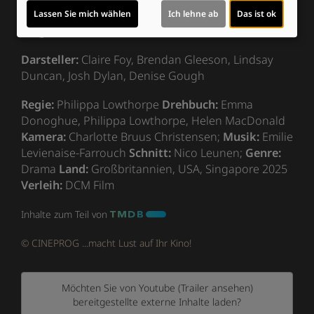
Laufzeit:
ca. 114 min.
Lassen Sie mich wählen
Ich lehne ab
Das ist ok
Originaltitel:
H Is For Hawk
Darsteller:
Claire Foy, Brendan Gleeson, Lindsay
Duncan, Josh Dylan, Denise Gough
Regie:
Philippa Lowthorpe
Drehbuch:
Emma
Donoghue, Philippa Lowthorpe, Helen MacDonald
Kamera:
Charlotte Bruus Christensen;
Musik:
Emilie
Levienaise-Farrouch
Schnitt:
Nico Leunen;
Genre:
Drama
Land:
Großbritannien, USA, Singapore 2025
Verleih:
DCM Film
Inhalte zum Teil von
© CINEPROG ...macht Lust auf Ihr Kino!
Möchten Sie von
Youtube (Trailer ansehen)
bereitgestellte externe Inhalte laden?