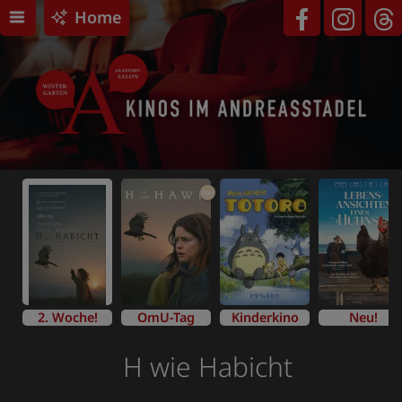
Home
OmU
2. Woche!
OmU-Tag
Kinderkino
Neu!
H wie Habicht