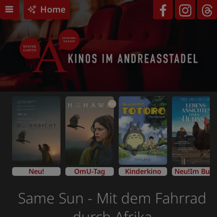
Home
OmU
Neu!
OmU-Tag
Kinderkino
Neu!Im Bundesstart
Same Sun - Mit dem Fahrrad
durch Afrika