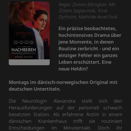
Regie: Zinnini Elkington. Mit
Özlem Saglanmak, Trine
Dyrholm, Mathilde Arcel Fock
Ein präzise beobachtetes,
hochintensives Drama über
jene Momente, in denen
Routine zerbricht - und ein
einziger Fehler ein ganzes
Leben erschüttert. Eine
neue Heldin?
Montags im dänisch-norwegischen Original mit
deutschen Untertiteln.
Die Neurologin Alexandra stellt sich den
Herausforderungen auf der personell schwach
besetzten Station. Als erfahrene Ärztin in einem
dänischen Krankenhaus trifft sie routiniert
Entscheidungen im Minutentakt. Doch ihr