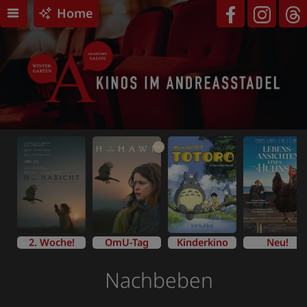
Home
OmU
2. Woche!
OmU-Tag
Kinderkino
Neu!
Nachbeben