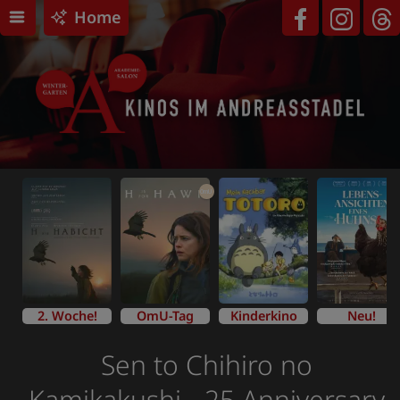
Home
OmU
2. Woche!
OmU-Tag
Kinderkino
Neu!
Sen to Chihiro no
Kamikakushi - 25 Anniversary