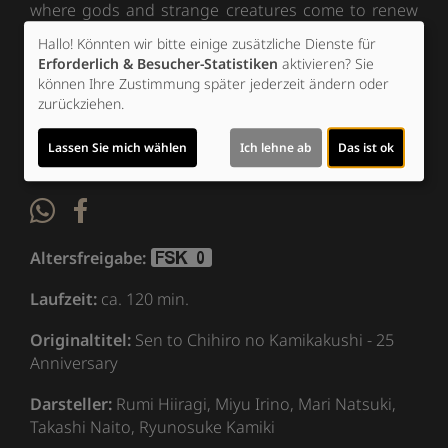
where gods and strange creatures come to renew
their powers.
Hallo! Könnten wir bitte einige zusätzliche Dienste für
Erforderlich & Besucher-Statistiken
aktivieren? Sie
können Ihre Zustimmung später jederzeit ändern oder
Ticket-Alarm
zurückziehen.
Lassen Sie mich wählen
Ich lehne ab
Das ist ok
Altersfreigabe:
Laufzeit:
ca. 120 min.
Originaltitel:
Sen to Chihiro no Kamikakushi - 25
Anniversary
Darsteller:
Rumi Hiiragi, Miyu Irino, Mari Natsuki,
Takashi Naito, Ryunosuke Kamiki